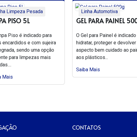
nha Limpeza Pesada
Linha Automotiva
PA PISO 5L
GEL PARA PAINEL 50
mpa Piso é indicado para
O Gel para Painel é indicado
s encardidos e com sujeira
hidratar, proteger e devolver
egnada, sendo uma opção
aspecto bem cuidado ao pai
iente para limpezas mais
aos plásticos...
as....
Saiba Mais
a Mais
GAÇÃO
CONTATOS