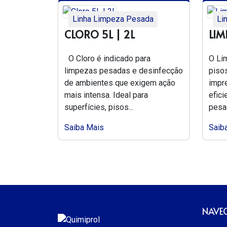
Linha Limpeza Pesada
Li
CLORO 5L | 2L
LIM
O Cloro é indicado para
O Li
limpezas pesadas e desinfecção
piso
de ambientes que exigem ação
impr
mais intensa. Ideal para
efic
superfícies, pisos...
pesad
Saiba Mais
Saib
NAVE