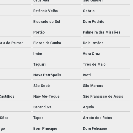
a
Cruz Alta
São Gabriel
Estância Velha
Osório
Eldorado do Sul
Dom Pedrito
Portão
Palmeira das Missões
ória do Palmar
Flores da Cunha
Dois Irmãos
Imbé
Vera Cruz
Taquari
Três de Maio
Nova Petrópolis
Ivoti
São Sepé
São Marcos
Castilhos
Não-Me-Toque
São Francisco de Assis
Sananduva
Agudo
 Sêca
Tapes
Arroio dos Ratos
rgo
Bom Princípio
Dom Feliciano