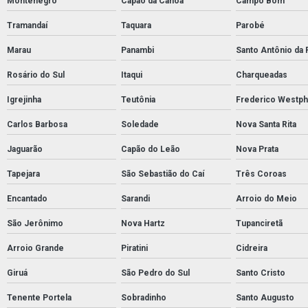
Montenegro
Capão da Canoa
Campo Bom
Tramandaí
Taquara
Parobé
Marau
Panambi
Santo Antônio da 
Rosário do Sul
Itaqui
Charqueadas
Igrejinha
Teutônia
Frederico Westph
Carlos Barbosa
Soledade
Nova Santa Rita
Jaguarão
Capão do Leão
Nova Prata
Tapejara
São Sebastião do Caí
Três Coroas
Encantado
Sarandi
Arroio do Meio
São Jerônimo
Nova Hartz
Tupanciretã
Arroio Grande
Piratini
Cidreira
Giruá
São Pedro do Sul
Santo Cristo
Tenente Portela
Sobradinho
Santo Augusto