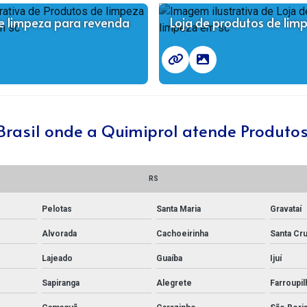
e limpeza para revenda
Loja de produtos de lim
 Brasil onde a Quimiprol atende Produto
RS
Pelotas
Santa Maria
Gravataí
Alvorada
Cachoeirinha
Santa Cru
Lajeado
Guaíba
Ijuí
Sapiranga
Alegrete
Farroupil