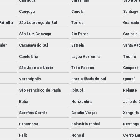
Camaquã
Carazinho
São Borj
Canguçu
Canela
Santiago
Patrulha
São Lourenço do Sul
Torres
Gramado
São Luiz Gonzaga
Rio Pardo
Garibaldi
alen
Caçapava do Sul
Estrela
Santa Vit
Candelária
Lagoa Vermelha
Triunfo
São José do Norte
Três Passos
Guaporé
Veranópolis
Encruzilhada do Sul
Quaraí
São Francisco de Paula
Ibirubá
Rolante
Butiá
Horizontina
Júlio de 
Serafina Corrêa
Getúlio Vargas
Xangri-lá
Espumoso
Balneário Pinhal
Restinga
Feliz
Nonoai
Cerro La