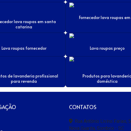
Fornecedor lava roupas em
necedor lava roupas em santa
catarina
Lava roupas fornecedor
Lava roupas preço
tos de lavanderia profissional
Produtos para lavanderi
para revenda
doméstica
GAÇÃO
CONTATOS
Rua Antônio Livino Farias, 
Nova Guarita, Sombrio - SC