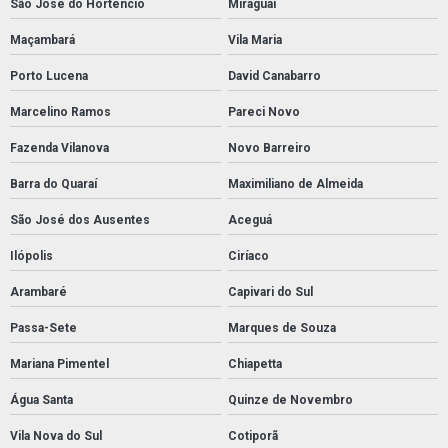
São José do Hortêncio
Miraguaí
Maçambará
Vila Maria
Porto Lucena
David Canabarro
Marcelino Ramos
Pareci Novo
Fazenda Vilanova
Novo Barreiro
Barra do Quaraí
Maximiliano de Almeida
São José dos Ausentes
Aceguá
Ilópolis
Ciríaco
Arambaré
Capivari do Sul
Passa-Sete
Marques de Souza
Mariana Pimentel
Chiapetta
Água Santa
Quinze de Novembro
Vila Nova do Sul
Cotiporã