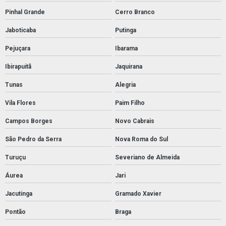
Pinhal Grande
Cerro Branco
Jaboticaba
Putinga
Pejuçara
Ibarama
Ibirapuitã
Jaquirana
Tunas
Alegria
Vila Flores
Paim Filho
Campos Borges
Novo Cabrais
São Pedro da Serra
Nova Roma do Sul
Turuçu
Severiano de Almeida
Áurea
Jari
Jacutinga
Gramado Xavier
Pontão
Braga