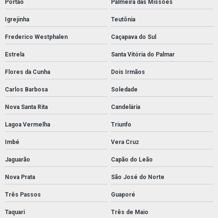
Portão
Palmeira das Missões
Igrejinha
Teutônia
Frederico Westphalen
Caçapava do Sul
Estrela
Santa Vitória do Palmar
Flores da Cunha
Dois Irmãos
Carlos Barbosa
Soledade
Nova Santa Rita
Candelária
Lagoa Vermelha
Triunfo
Imbé
Vera Cruz
Jaguarão
Capão do Leão
Nova Prata
São José do Norte
Três Passos
Guaporé
Taquari
Três de Maio