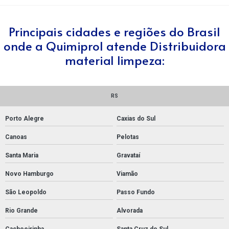
Principais cidades e regiões do Brasil
onde a Quimiprol atende Distribuidora
material limpeza:
RS
Porto Alegre
Caxias do Sul
Canoas
Pelotas
Santa Maria
Gravataí
Novo Hamburgo
Viamão
São Leopoldo
Passo Fundo
Rio Grande
Alvorada
Cachoeirinha
Santa Cruz do Sul