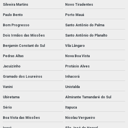
Silveira Martins
Novo Tiradentes
Paulo Bento
Porto Mauá
Bom Progresso
Santo Antônio do Palma
Dois Irmãos das Missões
Santo Antônio do Planalto
Benjamin Constant do Sul
Vila Lângaro
Pedras Altas
Nova Boa Vista
Jacuizinho
Protásio Alves
Gramado dos Loureiros
Inhacorá
Vanini
Unistalda
Ubiretama
Almirante Tamandaré do Sul
Sério
Itapuca
Boa Vista das Missões
Nicolau Vergueiro
Ivorá
São José do Herval