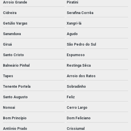
Arroio Grande
Piratini
Cidreira
Serafina Corrêa
Getúlio Vargas
Xangri-lá
Sananduva
Agudo
Giruá
São Pedro do Sul
Santo Cristo
Espumoso
Balneário Pinhal
Restinga Sêca
Tapes
Arroio dos Ratos
Tenente Portela
Sobradinho
Santo Augusto
Feliz
Nonoai
Cerro Largo
Bom Princípio
Dom Feliciano
Antônio Prado
Crissiumal