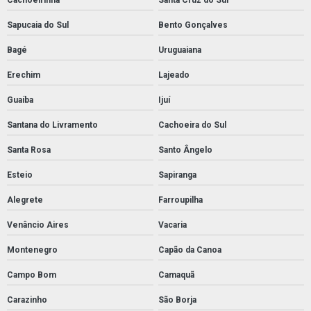
Sapucaia do Sul
Bento Gonçalves
Bagé
Uruguaiana
Erechim
Lajeado
Guaíba
Ijuí
Santana do Livramento
Cachoeira do Sul
Santa Rosa
Santo Ângelo
Esteio
Sapiranga
Alegrete
Farroupilha
Venâncio Aires
Vacaria
Montenegro
Capão da Canoa
Campo Bom
Camaquã
Carazinho
São Borja