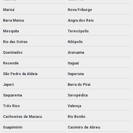
Maricá
Nova Friburgo
Barra Mansa
Angra dos Reis
Mesquita
Teresópolis
Rio das Ostras
Nilópolis
Queimados
Araruama
Resende
Itaguaí
São Pedro da Aldeia
Itaperuna
Japeri
Barra do Piraí
Saquarema
Seropédica
Três Rios
Valença
Cachoeiras de Macacu
Rio Bonito
Guapimirim
Casimiro de Abreu