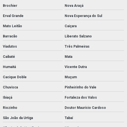
Brochier
Nova Araçá
Erval Grande
Nova Esperança do Sul
Mato Leitão
Caiçara
Barracão
Liberato Salzano
Viadutos
Três Palmeiras
Caibaté
Mata
Humaitá
Vicente Dutra
Cacique Doble
Muçum
Chuvisca
Pinheirinho do Vale
Ibiaçá
Fortaleza dos Valos
Riozinho
Doutor Maurício Cardoso
São João da Urtiga
Tabaí