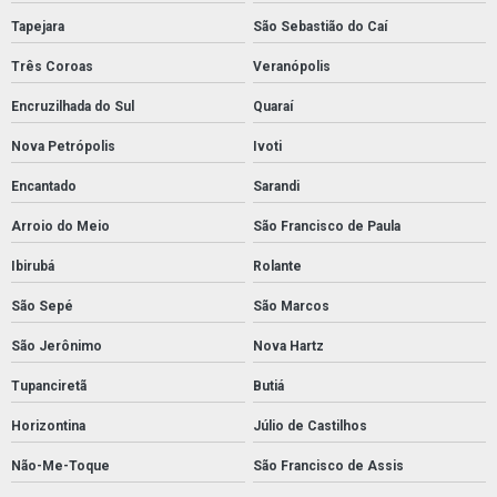
Tapejara
São Sebastião do Caí
Três Coroas
Veranópolis
Encruzilhada do Sul
Quaraí
Nova Petrópolis
Ivoti
Encantado
Sarandi
Arroio do Meio
São Francisco de Paula
Ibirubá
Rolante
São Sepé
São Marcos
São Jerônimo
Nova Hartz
Tupanciretã
Butiá
Horizontina
Júlio de Castilhos
Não-Me-Toque
São Francisco de Assis