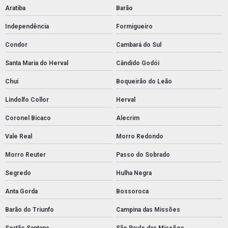
Aratiba
Barão
Independência
Formigueiro
Condor
Cambará do Sul
Santa Maria do Herval
Cândido Godói
Chuí
Boqueirão do Leão
Lindolfo Collor
Herval
Coronel Bicaco
Alecrim
Vale Real
Morro Redondo
Morro Reuter
Passo do Sobrado
Segredo
Hulha Negra
Anta Gorda
Bossoroca
Barão do Triunfo
Campina das Missões
Sertão Santana
São Paulo das Missões