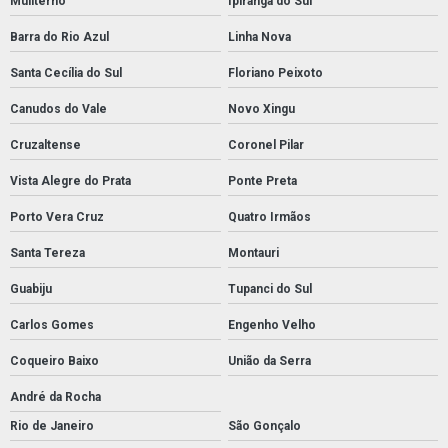
Muliterno
Ipiranga do Sul
Barra do Rio Azul
Linha Nova
Santa Cecília do Sul
Floriano Peixoto
Canudos do Vale
Novo Xingu
Cruzaltense
Coronel Pilar
Vista Alegre do Prata
Ponte Preta
Porto Vera Cruz
Quatro Irmãos
Santa Tereza
Montauri
Guabiju
Tupanci do Sul
Carlos Gomes
Engenho Velho
Coqueiro Baixo
União da Serra
André da Rocha
Rio de Janeiro
São Gonçalo