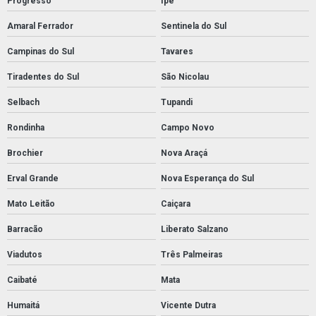
Progresso
Ipê
Amaral Ferrador
Sentinela do Sul
Campinas do Sul
Tavares
Tiradentes do Sul
São Nicolau
Selbach
Tupandi
Rondinha
Campo Novo
Brochier
Nova Araçá
Erval Grande
Nova Esperança do Sul
Mato Leitão
Caiçara
Barracão
Liberato Salzano
Viadutos
Três Palmeiras
Caibaté
Mata
Humaitá
Vicente Dutra