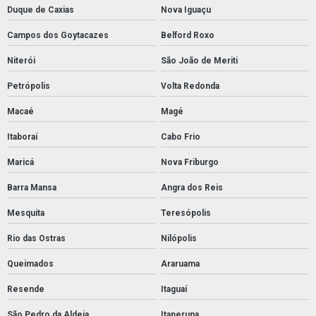
Duque de Caxias
Nova Iguaçu
Campos dos Goytacazes
Belford Roxo
Niterói
São João de Meriti
Petrópolis
Volta Redonda
Macaé
Magé
Itaboraí
Cabo Frio
Maricá
Nova Friburgo
Barra Mansa
Angra dos Reis
Mesquita
Teresópolis
Rio das Ostras
Nilópolis
Queimados
Araruama
Resende
Itaguaí
São Pedro da Aldeia
Itaperuna