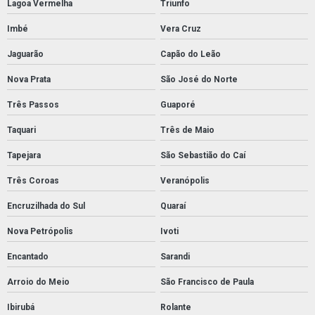
Lagoa Vermelha
Triunfo
Imbé
Vera Cruz
Jaguarão
Capão do Leão
Nova Prata
São José do Norte
Três Passos
Guaporé
Taquari
Três de Maio
Tapejara
São Sebastião do Caí
Três Coroas
Veranópolis
Encruzilhada do Sul
Quaraí
Nova Petrópolis
Ivoti
Encantado
Sarandi
Arroio do Meio
São Francisco de Paula
Ibirubá
Rolante