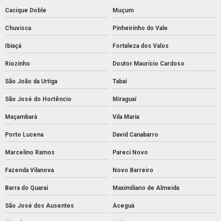
Cacique Doble
Muçum
Chuvisca
Pinheirinho do Vale
Ibiaçá
Fortaleza dos Valos
Riozinho
Doutor Maurício Cardoso
São João da Urtiga
Tabaí
São José do Hortêncio
Miraguaí
Maçambará
Vila Maria
Porto Lucena
David Canabarro
Marcelino Ramos
Pareci Novo
Fazenda Vilanova
Novo Barreiro
Barra do Quaraí
Maximiliano de Almeida
São José dos Ausentes
Aceguá