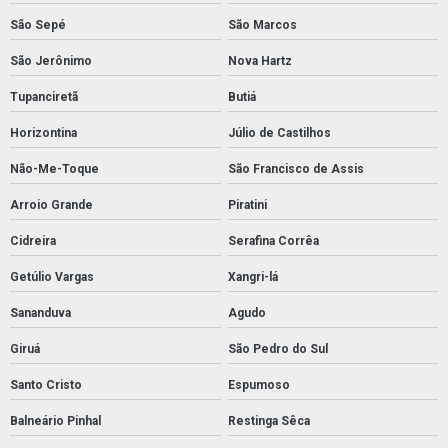
São Sepé
São Marcos
São Jerônimo
Nova Hartz
Tupanciretã
Butiá
Horizontina
Júlio de Castilhos
Não-Me-Toque
São Francisco de Assis
Arroio Grande
Piratini
Cidreira
Serafina Corrêa
Getúlio Vargas
Xangri-lá
Sananduva
Agudo
Giruá
São Pedro do Sul
Santo Cristo
Espumoso
Balneário Pinhal
Restinga Sêca