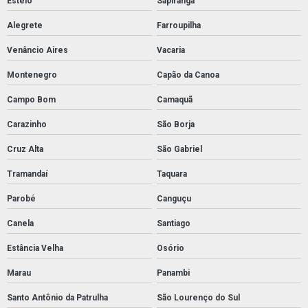
Esteio
Sapiranga
Alegrete
Farroupilha
Venâncio Aires
Vacaria
Montenegro
Capão da Canoa
Campo Bom
Camaquã
Carazinho
São Borja
Cruz Alta
São Gabriel
Tramandaí
Taquara
Parobé
Canguçu
Canela
Santiago
Estância Velha
Osório
Marau
Panambi
Santo Antônio da Patrulha
São Lourenço do Sul