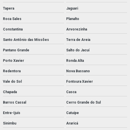
Tapera
Jaguari
Roca Sales
Planalto
Constantina
Arvorezinha
Santo Antônio das Missões
Terra de Areia
Pantano Grande
Salto do Jacuí
Porto Xavier
Ronda Alta
Redentora
Nova Bassano
Vale do Sol
Fontoura Xavier
Chapada
Casca
Barros Cassal
Cerro Grande do Sul
Entre-Ijuís
Catuípe
Sinimbu
Araricá