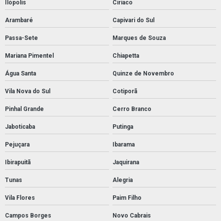
Ilópolis
Ciríaco
Arambaré
Capivari do Sul
Passa-Sete
Marques de Souza
Mariana Pimentel
Chiapetta
Água Santa
Quinze de Novembro
Vila Nova do Sul
Cotiporã
Pinhal Grande
Cerro Branco
Jaboticaba
Putinga
Pejuçara
Ibarama
Ibirapuitã
Jaquirana
Tunas
Alegria
Vila Flores
Paim Filho
Campos Borges
Novo Cabrais