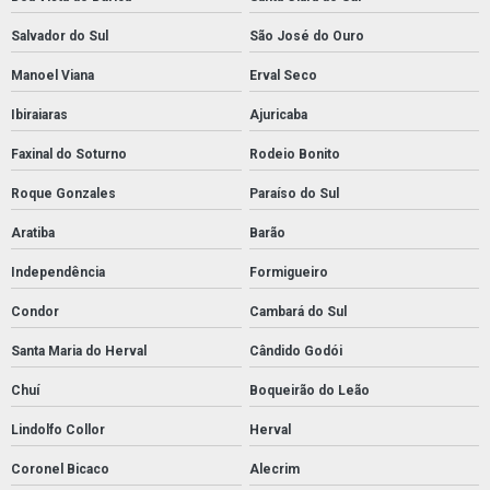
Salvador do Sul
São José do Ouro
Manoel Viana
Erval Seco
Ibiraiaras
Ajuricaba
Faxinal do Soturno
Rodeio Bonito
Roque Gonzales
Paraíso do Sul
Aratiba
Barão
Independência
Formigueiro
Condor
Cambará do Sul
Santa Maria do Herval
Cândido Godói
Chuí
Boqueirão do Leão
Lindolfo Collor
Herval
Coronel Bicaco
Alecrim