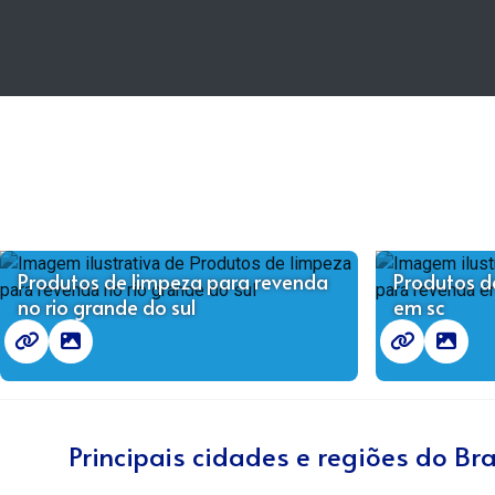
Produtos de limpeza para revenda
Produtos d
no rio grande do sul
em sc
Principais cidades e regiões do B