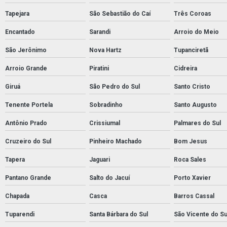
Tapejara
São Sebastião do Caí
Três Coroas
Encantado
Sarandi
Arroio do Meio
São Jerônimo
Nova Hartz
Tupanciretã
Arroio Grande
Piratini
Cidreira
Giruá
São Pedro do Sul
Santo Cristo
Tenente Portela
Sobradinho
Santo Augusto
Antônio Prado
Crissiumal
Palmares do Sul
Cruzeiro do Sul
Pinheiro Machado
Bom Jesus
Tapera
Jaguari
Roca Sales
Pantano Grande
Salto do Jacuí
Porto Xavier
Chapada
Casca
Barros Cassal
Tuparendi
Santa Bárbara do Sul
São Vicente do Su