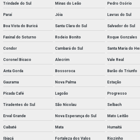
Trindade do Sul
Minas do Leão
Pedro Osório
Paraí
Jóia
Lavras do Sul
Boa Vista do Buricá
Santa Clara do Sul
Salvador do Sul
Faxinal do Soturno
Rodeio Bonito
Roque Gonzales
Condor
Cambará do Sul
Santa Maria do He
Coronel Bicaco
Alecrim
Vale Real
Anta Gorda
Bossoroca
Barão do Triunfo
Gaurama
Nova Palma
Estação
Picada Café
Lagoão
Progresso
Tiradentes do Sul
São Nicolau
Selbach
Erval Grande
Nova Esperança do Sul
Mato Leitão
Caibaté
Mata
Humaitá
Ibiaçá
Fortaleza dos Valos
Riozinho