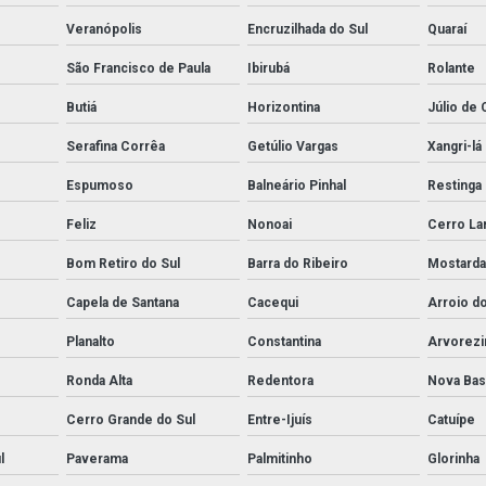
Veranópolis
Encruzilhada do Sul
Quaraí
São Francisco de Paula
Ibirubá
Rolante
Butiá
Horizontina
Júlio de 
Serafina Corrêa
Getúlio Vargas
Xangri-lá
Espumoso
Balneário Pinhal
Restinga
Feliz
Nonoai
Cerro La
Bom Retiro do Sul
Barra do Ribeiro
Mostard
Capela de Santana
Cacequi
Arroio do
Planalto
Constantina
Arvorezi
Ronda Alta
Redentora
Nova Ba
Cerro Grande do Sul
Entre-Ijuís
Catuípe
l
Paverama
Palmitinho
Glorinha