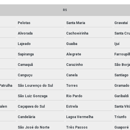
RS
Pelotas
Santa Maria
Gravataí
Alvorada
Cachoeirinha
Santa Cru
Lajeado
Guaíba
Ijuí
Sapiranga
Alegrete
Farroupil
Camaquã
Carazinho
São Borj
Canguçu
Canela
Santiago
Patrulha
São Lourenço do Sul
Torres
Gramado
São Luiz Gonzaga
Rio Pardo
Garibaldi
alen
Caçapava do Sul
Estrela
Santa Vit
Candelária
Lagoa Vermelha
Triunfo
São José do Norte
Três Passos
Guaporé