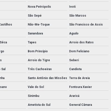
Nova Petrópolis
Ivoti
São Sepé
São Marcos
Castilhos
Não-Me-Toque
São Francisco de Assis
Sananduva
Agudo
 Sêca
Tapes
Arroio dos Ratos
rgo
Bom Princípio
Dom Feliciano
as
Arroio do Tigre
Seberi
 Sal
Três Cachoeiras
Candiota
nha
Santo Antônio das Missões
Terra de Areia
ssano
Vale do Sol
Fontoura Xavier
Sinimbu
Araricá
Ametista do Sul
General Câmara