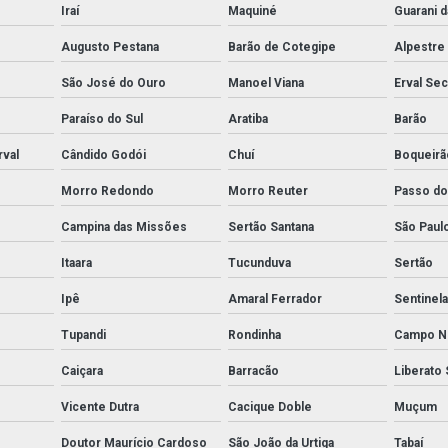
Iraí
Maquiné
Guarani 
Augusto Pestana
Barão de Cotegipe
Alpestre
São José do Ouro
Manoel Viana
Erval Se
Paraíso do Sul
Aratiba
Barão
rval
Cândido Godói
Chuí
Boqueirã
Morro Redondo
Morro Reuter
Passo do
Campina das Missões
Sertão Santana
São Paul
Itaara
Tucunduva
Sertão
Ipê
Amaral Ferrador
Sentinela
Tupandi
Rondinha
Campo N
Caiçara
Barracão
Liberato 
Vicente Dutra
Cacique Doble
Muçum
Doutor Maurício Cardoso
São João da Urtiga
Tabaí