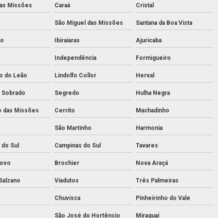
das Missões
Caraá
Cristal
São Miguel das Missões
Santana da Boa Vista
co
Ibiraiaras
Ajuricaba
Independência
Formigueiro
o do Leão
Lindolfo Collor
Herval
 Sobrado
Segredo
Hulha Negra
o das Missões
Cerrito
Machadinho
São Martinho
Harmonia
 do Sul
Campinas do Sul
Tavares
ovo
Brochier
Nova Araçá
Salzano
Viadutos
Três Palmeiras
Chuvisca
Pinheirinho do Vale
São José do Hortêncio
Miraguaí