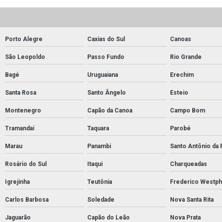
Porto Alegre
Caxias do Sul
Canoas
São Leopoldo
Passo Fundo
Rio Grande
Bagé
Uruguaiana
Erechim
Santa Rosa
Santo Ângelo
Esteio
Montenegro
Capão da Canoa
Campo Bom
Tramandaí
Taquara
Parobé
Marau
Panambi
Santo Antônio da 
Rosário do Sul
Itaqui
Charqueadas
Igrejinha
Teutônia
Frederico Westph
Carlos Barbosa
Soledade
Nova Santa Rita
Jaguarão
Capão do Leão
Nova Prata