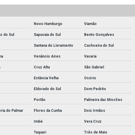
Novo Hamburgo
Viamão
z do Sul
Sapucaia do Sul
Bento Gonçalves
Santana do Livramento
Cachoeira do Sul
ha
Venâncio Aires
Vacaria
a
Cruz Alta
São Gabriel
Estância Velha
Osório
Eldorado do Sul
Dom Pedrito
Portão
Palmeira das Missões
ória do Palmar
Flores da Cunha
Dois Irmãos
Imbé
Vera Cruz
Taquari
Três de Maio