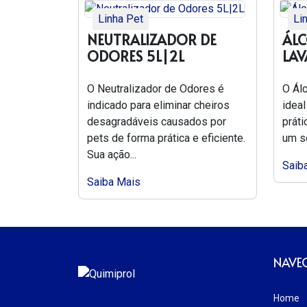
Linha Pet
Li
NEUTRALIZADOR DE
ÁL
ODORES 5L|2L
LAV
O Neutralizador de Odores é
O Ál
indicado para eliminar cheiros
ideal
desagradáveis causados por
prát
pets de forma prática e eficiente.
um só
Sua ação...
Saib
Saiba Mais
NAVE
Home