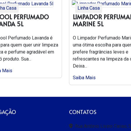
nha Casa
Linha Casa
COOL PERFUMADO
LIMPADOR PERFUM
ANDA 5L
MARINE 5L
cool Perfumado Lavanda é
O Limpador Perfumado Mari
 para quem quer unir limpeza
uma ótima escolha para qu
ica e perfume agradável em
prefere fragrâncias leves e
 produto. Sua...
refrescantes na limpeza da 
Deixa...
a Mais
Saiba Mais
GAÇÃO
CONTATOS
Rua Antônio Livino Farias, 