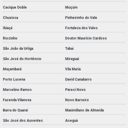
Cacique Doble
Muçum
Chuvisca
Pinheirinho do Vale
Ibiaçá
Fortaleza dos Valos
Riozinho
Doutor Maurício Cardoso
São João da Urtiga
Tabaí
São José do Hortêncio
Miraguaí
Maçambará
Vila Maria
Porto Lucena
David Canabarro
Marcelino Ramos
Pareci Novo
Fazenda Vilanova
Novo Barreiro
Barra do Quaraí
Maximiliano de Almeida
São José dos Ausentes
Aceguá