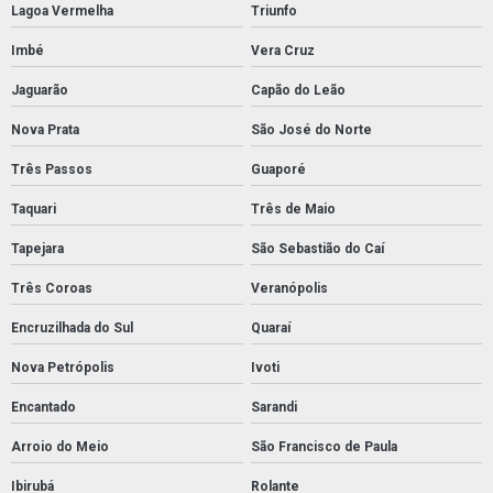
Lagoa Vermelha
Triunfo
Imbé
Vera Cruz
Jaguarão
Capão do Leão
Nova Prata
São José do Norte
Três Passos
Guaporé
Taquari
Três de Maio
Tapejara
São Sebastião do Caí
Três Coroas
Veranópolis
Encruzilhada do Sul
Quaraí
Nova Petrópolis
Ivoti
Encantado
Sarandi
Arroio do Meio
São Francisco de Paula
Ibirubá
Rolante