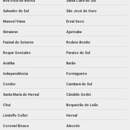
Boa Vista do Buricá
Santa Clara do Sul
Salvador do Sul
São José do Ouro
Manoel Viana
Erval Seco
Ibiraiaras
Ajuricaba
Faxinal do Soturno
Rodeio Bonito
Roque Gonzales
Paraíso do Sul
Aratiba
Barão
Independência
Formigueiro
Condor
Cambará do Sul
Santa Maria do Herval
Cândido Godói
Chuí
Boqueirão do Leão
Lindolfo Collor
Herval
Coronel Bicaco
Alecrim