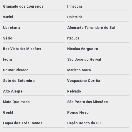
Gramado dos Loureiros
Inhacorá
Vanini
Unistalda
Ubiretama
Almirante Tamandaré do Sul
Sério
Itapuca
Boa Vista das Missões
Nicolau Vergueiro
Ivorá
São José do Herval
Doutor Ricardo
Mariano Moro
Sete de Setembro
Vespasiano Corrêa
Alto Alegre
Relvado
Mato Queimado
São Pedro das Missões
Gentil
Pouso Novo
Lagoa dos Três Cantos
Capão Bonito do Sul