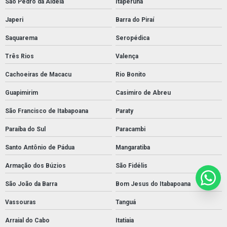
São Pedro da Aldeia
Itaperuna
Japeri
Barra do Piraí
Saquarema
Seropédica
Três Rios
Valença
Cachoeiras de Macacu
Rio Bonito
Guapimirim
Casimiro de Abreu
São Francisco de Itabapoana
Paraty
Paraíba do Sul
Paracambi
Santo Antônio de Pádua
Mangaratiba
Armação dos Búzios
São Fidélis
São João da Barra
Bom Jesus do Itabapoana
Vassouras
Tanguá
Arraial do Cabo
Itatiaia