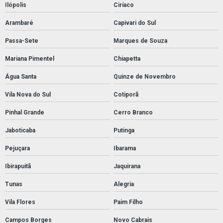
Ilópolis
Ciríaco
Arambaré
Capivari do Sul
Passa-Sete
Marques de Souza
Mariana Pimentel
Chiapetta
Água Santa
Quinze de Novembro
Vila Nova do Sul
Cotiporã
Pinhal Grande
Cerro Branco
Jaboticaba
Putinga
Pejuçara
Ibarama
Ibirapuitã
Jaquirana
Tunas
Alegria
Vila Flores
Paim Filho
Campos Borges
Novo Cabrais