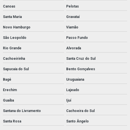
Canoas
Pelotas
Santa Maria
Gravataí
Novo Hamburgo
Viamão
São Leopoldo
Passo Fundo
Rio Grande
Alvorada
Cachoeirinha
Santa Cruz do Sul
Sapucaia do Sul
Bento Gonçalves
Bagé
Uruguaiana
Erechim
Lajeado
Guaíba
Ijuí
Santana do Livramento
Cachoeira do Sul
Santa Rosa
Santo Ângelo