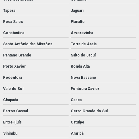
Tapera
Jaguari
Roca Sales
Planalto
Constantina
Arvorezinha
Santo Antônio das Missões
Terra de Areia
Pantano Grande
Salto do Jacuí
Porto Xavier
Ronda Alta
Redentora
Nova Bassano
Vale do Sol
Fontoura Xavier
Chapada
Casca
Barros Cassal
Cerro Grande do Sul
Entre-Ijuís
Catuípe
Sinimbu
Araricá