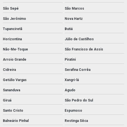
São Sepé
São Marcos
São Jerônimo
Nova Hartz
Tupanciretã
Butiá
Horizontina
Júlio de Castilhos
Não-Me-Toque
São Francisco de Assis
Arroio Grande
Piratini
Cidreira
Serafina Corrêa
Getúlio Vargas
Xangri-lá
Sananduva
Agudo
Giruá
São Pedro do Sul
Santo Cristo
Espumoso
Balneário Pinhal
Restinga Sêca