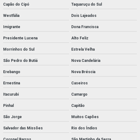
Capão do Cipó
Taquaruçu do Sul
Westfália
Dois Lajeados
Imigrante
Dona Francisca
Presidente Lucena
Alto Feliz
Morrinhos do Sul
Estrela Velha
São Pedro do Butiá
Nova Candelária
Erebango
Nova Bréscia
Ernestina
Caseiros
Itacurubi
Camargo
Pinhal
Capitão
São Jorge
Muitos Capões
Salvador das Missões
Rio dos Índios
Coronel Barros
São Martinho da Serra