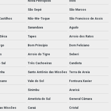
Nova Petrópolis
Ivoti
São Sepé
São Marcos
Castilhos
Não-Me-Toque
São Francisco de Assis
Sananduva
Agudo
 Sêca
Tapes
Arroio dos Ratos
rgo
Bom Princípio
Dom Feliciano
as
Arroio do Tigre
Seberi
 Sal
Três Cachoeiras
Candiota
nha
Santo Antônio das Missões
Terra de Areia
ssano
Vale do Sol
Fontoura Xavier
Sinimbu
Araricá
Ametista do Sul
General Câmara
das Missões
Caraá
Cristal