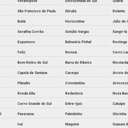
Veranópolis
Encruzilhada do Sul
Quaraí
São Francisco de Paula
Ibirubá
Rolante
Butiá
Horizontina
Júlio de 
Serafina Corrêa
Getúlio Vargas
Xangri-lá
Espumoso
Balneário Pinhal
Restinga
Feliz
Nonoai
Cerro La
Bom Retiro do Sul
Barra do Ribeiro
Mostard
Capela de Santana
Cacequi
Arroio do
Planalto
Constantina
Arvorezi
Ronda Alta
Redentora
Nova Ba
Cerro Grande do Sul
Entre-Ijuís
Catuípe
l
Paverama
Palmitinho
Glorinha
Iraí
Maquiné
Guarani 