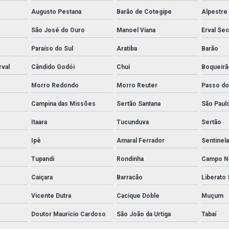
Augusto Pestana
Barão de Cotegipe
Alpestre
São José do Ouro
Manoel Viana
Erval Se
Paraíso do Sul
Aratiba
Barão
rval
Cândido Godói
Chuí
Boqueirã
Morro Redondo
Morro Reuter
Passo do
Campina das Missões
Sertão Santana
São Paul
Itaara
Tucunduva
Sertão
Ipê
Amaral Ferrador
Sentinela
Tupandi
Rondinha
Campo N
Caiçara
Barracão
Liberato 
Vicente Dutra
Cacique Doble
Muçum
Doutor Maurício Cardoso
São João da Urtiga
Tabaí