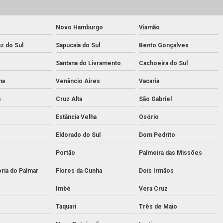
Novo Hamburgo
Viamão
z do Sul
Sapucaia do Sul
Bento Gonçalves
Santana do Livramento
Cachoeira do Sul
ha
Venâncio Aires
Vacaria
a
Cruz Alta
São Gabriel
Estância Velha
Osório
Eldorado do Sul
Dom Pedrito
Portão
Palmeira das Missões
ória do Palmar
Flores da Cunha
Dois Irmãos
Imbé
Vera Cruz
Taquari
Três de Maio