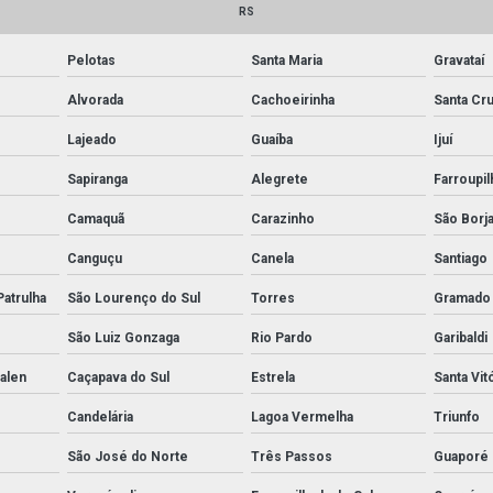
RS
Pelotas
Santa Maria
Gravataí
Alvorada
Cachoeirinha
Santa Cru
Lajeado
Guaíba
Ijuí
Sapiranga
Alegrete
Farroupil
Camaquã
Carazinho
São Borj
Canguçu
Canela
Santiago
Patrulha
São Lourenço do Sul
Torres
Gramado
São Luiz Gonzaga
Rio Pardo
Garibaldi
alen
Caçapava do Sul
Estrela
Santa Vit
Candelária
Lagoa Vermelha
Triunfo
São José do Norte
Três Passos
Guaporé