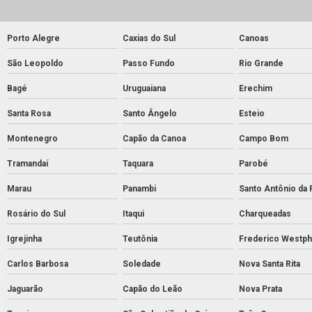
Porto Alegre
Caxias do Sul
Canoas
São Leopoldo
Passo Fundo
Rio Grande
Bagé
Uruguaiana
Erechim
Santa Rosa
Santo Ângelo
Esteio
Montenegro
Capão da Canoa
Campo Bom
Tramandaí
Taquara
Parobé
Marau
Panambi
Santo Antônio da 
Rosário do Sul
Itaqui
Charqueadas
Igrejinha
Teutônia
Frederico Westph
Carlos Barbosa
Soledade
Nova Santa Rita
Jaguarão
Capão do Leão
Nova Prata