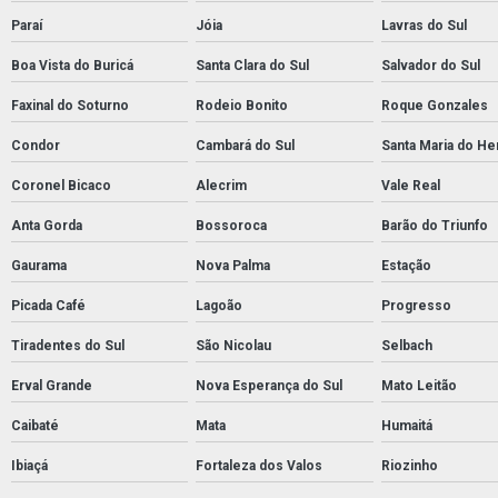
Paraí
Jóia
Lavras do Sul
Boa Vista do Buricá
Santa Clara do Sul
Salvador do Sul
Faxinal do Soturno
Rodeio Bonito
Roque Gonzales
Condor
Cambará do Sul
Santa Maria do He
Coronel Bicaco
Alecrim
Vale Real
Anta Gorda
Bossoroca
Barão do Triunfo
Gaurama
Nova Palma
Estação
Picada Café
Lagoão
Progresso
Tiradentes do Sul
São Nicolau
Selbach
Erval Grande
Nova Esperança do Sul
Mato Leitão
Caibaté
Mata
Humaitá
Ibiaçá
Fortaleza dos Valos
Riozinho