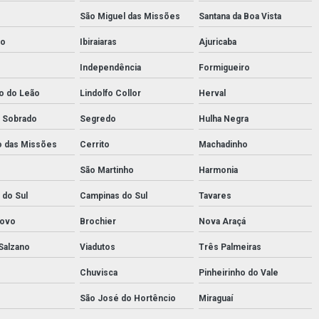
São Miguel das Missões
Santana da Boa Vista
co
Ibiraiaras
Ajuricaba
Independência
Formigueiro
o do Leão
Lindolfo Collor
Herval
 Sobrado
Segredo
Hulha Negra
o das Missões
Cerrito
Machadinho
São Martinho
Harmonia
 do Sul
Campinas do Sul
Tavares
ovo
Brochier
Nova Araçá
Salzano
Viadutos
Três Palmeiras
Chuvisca
Pinheirinho do Vale
São José do Hortêncio
Miraguaí