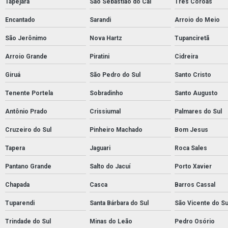
Tapejara
São Sebastião do Caí
Três Coroas
Encantado
Sarandi
Arroio do Meio
São Jerônimo
Nova Hartz
Tupanciretã
Arroio Grande
Piratini
Cidreira
Giruá
São Pedro do Sul
Santo Cristo
Tenente Portela
Sobradinho
Santo Augusto
Antônio Prado
Crissiumal
Palmares do Sul
Cruzeiro do Sul
Pinheiro Machado
Bom Jesus
Tapera
Jaguari
Roca Sales
Pantano Grande
Salto do Jacuí
Porto Xavier
Chapada
Casca
Barros Cassal
Tuparendi
Santa Bárbara do Sul
São Vicente do Su
Trindade do Sul
Minas do Leão
Pedro Osório