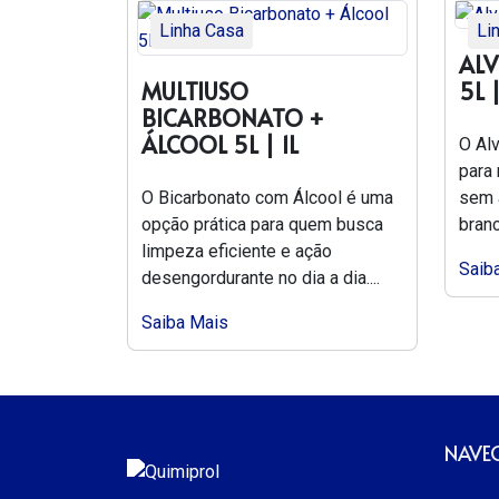
Linha Casa
Li
ALV
MULTIUSO
5L 
BICARBONATO +
ÁLCOOL 5L | 1L
O Al
para
O Bicarbonato com Álcool é uma
sem 
opção prática para quem busca
branc
limpeza eficiente e ação
Saib
desengordurante no dia a dia....
Saiba Mais
NAVE