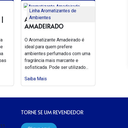
Linha Aromatizantes de
Ambientes
 |
AROMATIZANTE
AMADEIRADO
ra
O Aromatizante Amadeirado é
me
ideal para quem prefere
na
ambientes perfumados com uma
upas
fragrância mais marcante e
sofisticada. Pode ser utilizado...
Saiba Mais
TORNE SE UM REVENDEDOR
511