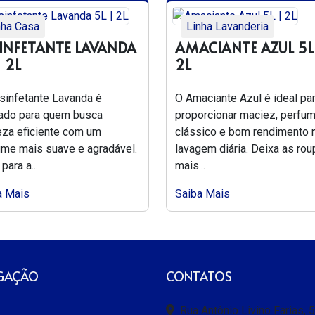
nha Casa
Linha Lavanderia
INFETANTE LAVANDA
AMACIANTE AZUL 5L
| 2L
2L
sinfetante Lavanda é
O Amaciante Azul é ideal pa
cado para quem busca
proporcionar maciez, perfu
eza eficiente com um
clássico e bom rendimento 
ume mais suave e agradável.
lavagem diária. Deixa as ro
para a...
mais...
a Mais
Saiba Mais
GAÇÃO
CONTATOS
Rua Antônio Livino Farias, 