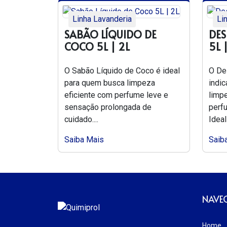
Linha Lavanderia
Li
SABÃO LÍQUIDO DE
DES
COCO 5L | 2L
5L 
O Sabão Líquido de Coco é ideal
O De
para quem busca limpeza
indi
eficiente com perfume leve e
limp
sensação prolongada de
perf
cuidado....
Ideal 
Saiba Mais
Saib
NAVE
Home