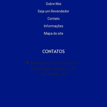
Sobre Nós
Seja um Revendedor
Contato
Informações
Mapa do site
CONTATOS
Rua Antônio Livino Farias, 511
Nova Guarita, Sombrio - SC
CEP: 88880-000
(48) 3533-4813
(48) 99829-0808
contato@quimiprol.com.br