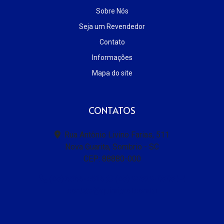
Sobre Nós
Seja um Revendedor
Contato
Informações
Mapa do site
CONTATOS
Rua Antônio Livino Farias, 511
Nova Guarita, Sombrio - SC
CEP: 88880-000
(48) 3533-4813
(48) 99829-0808
contato@quimiprol.com.br